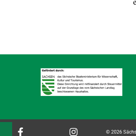


© 2026 Sächsi