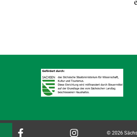


© 2026 Sächsi