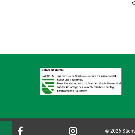


© 2026 Sächsi