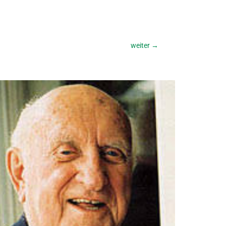
weiter
→