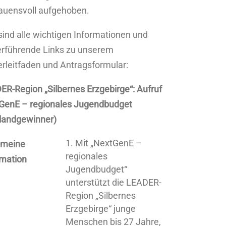
rauensvoll aufgehoben.
sind alle wichtigen Informationen und
erführende Links zu unserem
rleitfaden und Antragsformular:
R-Region „Silbernes Erzgebirge“: Aufruf
GenE – regionales Jugendbudget
landgewinner)
Mit „NextGenE –
emeine
regionales
rmation
Jugendbudget“
unterstützt die LEADER-
Region „Silbernes
Erzgebirge“ junge
Menschen bis 27 Jahre,