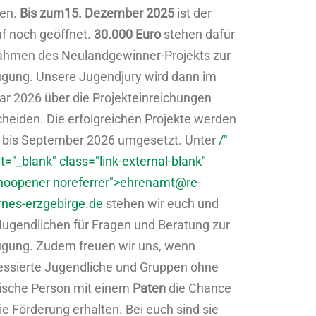
en.
Bis zum
15. Dezember 2025
ist der
uf noch geöffnet.
30.000 Euro
stehen dafür
ahmen des Neulandgewinner-Projekts zur
ügung. Unsere Jugendjury wird dann im
ar 2026 über die Projekteinreichungen
heiden. Die erfolgreichen Projekte werden
 bis September 2026 umgesetzt. Unter
/"
t="_blank" class="link-external-blank"
noopener noreferrer">
ehrenamt@re-
rnes-erzgebirge.de
stehen wir euch und
Jugendlichen für Fragen und Beratung zur
ügung. Zudem freuen wir uns, wenn
ressierte Jugendliche und Gruppen ohne
tische Person mit einem
Paten
die Chance
ie Förderung erhalten. Bei euch sind sie