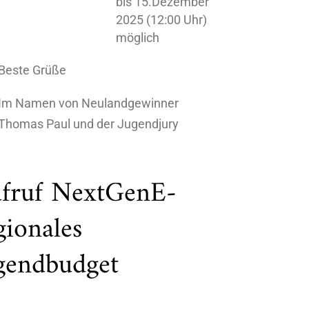
bis 15.Dezember
2025 (12:00 Uhr)
möglich
Beste Grüße
Im Namen von Neulandgewinner
Thomas Paul und der Jugendjury
fruf NextGenE-
gionales
gendbudget