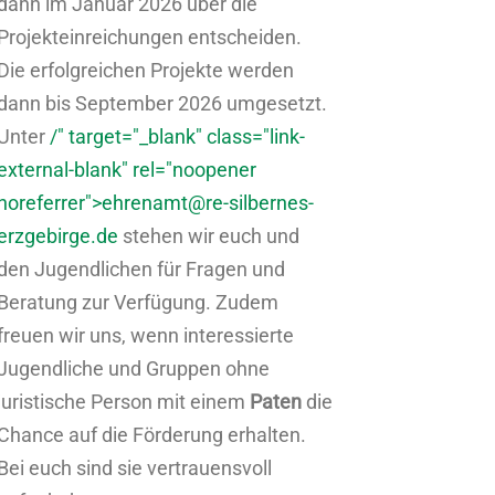
dann im Januar 2026 über die
Projekteinreichungen entscheiden.
Die erfolgreichen Projekte werden
dann bis September 2026 umgesetzt.
Unter
/" target="_blank" class="link-
external-blank" rel="noopener
noreferrer">
ehrenamt@re-silbernes-
erzgebirge.de
stehen wir euch und
den Jugendlichen für Fragen und
Beratung zur Verfügung. Zudem
freuen wir uns, wenn interessierte
Jugendliche und Gruppen ohne
juristische Person mit einem
Paten
die
Chance auf die Förderung erhalten.
Bei euch sind sie vertrauensvoll