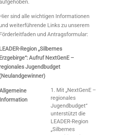
aufgehoben.
Hier sind alle wichtigen Informationen
und weiterführende Links zu unserem
Förderleitfaden und Antragsformular:
LEADER-Region „Silbernes
Erzgebirge“: Aufruf NextGenE –
regionales Jugendbudget
(Neulandgewinner)
Mit „NextGenE –
Allgemeine
regionales
Information
Jugendbudget“
unterstützt die
LEADER-Region
„Silbernes