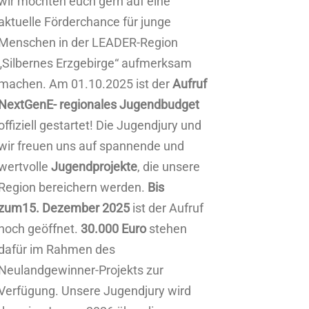
wir möchten euch gern auf eine
aktuelle Förderchance für junge
Menschen in der LEADER-Region
„Silbernes Erzgebirge“ aufmerksam
machen. Am 01.10.2025 ist der
Aufruf
NextGenE- regionales Jugendbudget
offiziell gestartet! Die Jugendjury und
wir freuen uns auf spannende und
wertvolle
Jugendprojekte
, die unsere
Region bereichern werden.
Bis
zum
15. Dezember 2025
ist der Aufruf
noch geöffnet.
30.000 Euro
stehen
dafür im Rahmen des
Neulandgewinner-Projekts zur
Verfügung. Unsere Jugendjury wird